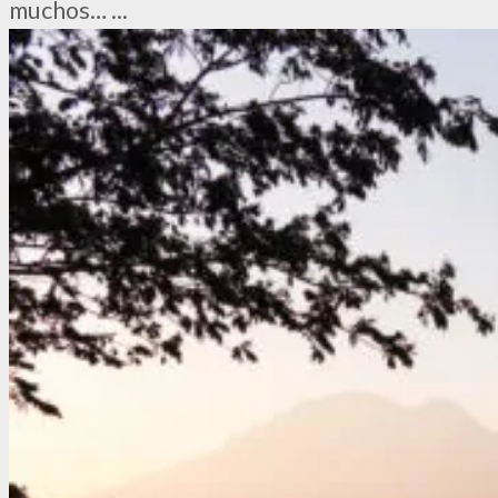
muchos…
...